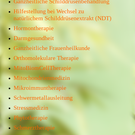
Ganzheitliche Schilddrüsenbehandlung
Hilfestellung bei Wechsel zu
natürlichem Schilddrüsenextrakt (NDT)
Hormontherapie
Darmgesundheit
Ganzheitliche Frauenheilkunde
Orthomolekulare Therapie
MitoBiomCellTherapie
Mitochondrienmedizin
Mikroimmuntherapie
Schwermetallausleitung
Stressmedizin
Phytotherapie
Schmerztherapie