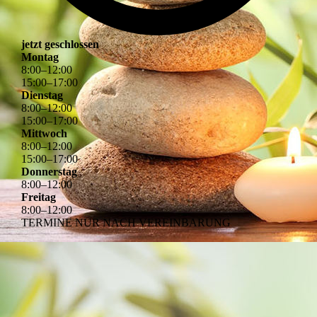
jetzt geschlossen
Montag
8
:
00
–
12
:
00
15
:
00
–
17
:
00
Dienstag
8
:
00
–
12
:
00
15
:
00
–
17
:
00
Mittwoch
8
:
00
–
12
:
00
15
:
00
–
17
:
00
Donnerstag
8
:
00
–
12
:
00
Freitag
8
:
00
–
12
:
00
TERMINE NUR NACH VEREINBARUNG